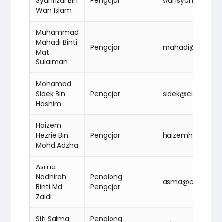
Syahrizal Bin
Pengajar
wansyahrizal@c
Wan Islam
Muhammad
Mahadi Binti
Pengajar
mahadi@cidbab
Mat
Sulaiman
Mohamad
Sidek Bin
Pengajar
sidek@cidbabm
Hashim
Haizem
Hezrie Bin
Pengajar
haizemhezrie@
Mohd Adzha
Asma'
Nadhirah
Penolong
asma@cidbabm
Binti Md
Pengajar
Zaidi
Siti Salma
Penolong