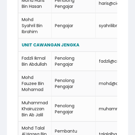
Mohd Haris
Penolong
haris@cidbabm
Bin Hasan
Pengajar
Mohd
Syahril Bin
Pengajar
syahrilibrahim
Ibrahim
UNIT CAWANGAN JENGKA
Fadzli Ikmal
Penolong
fadzli@cidbabm
Bin Abdullah
Pengajar
Mohd
Penolong
Fauzee Bin
mohd@cidbabm
Pengajar
Mohamad
Muhammad
Penolong
Khairuzzan
muhammadkhair
Pengajar
Bin Ab Jalil
Mohd Talal
Pembantu
Al Hazeq Bin
talalalhazeq@c