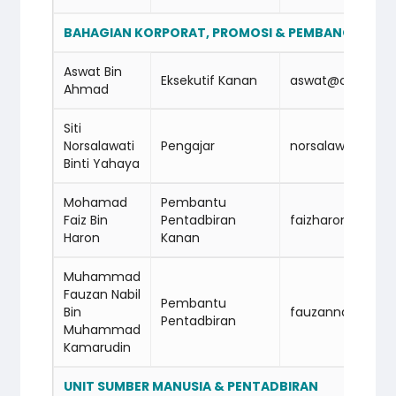
BAHAGIAN KORPORAT, PROMOSI & PEMBANGUNAN 
Aswat Bin
Eksekutif Kanan
aswat@cidbabm
Ahmad
Siti
Norsalawati
Pengajar
norsalawati@ci
Binti Yahaya
Mohamad
Pembantu
Faiz Bin
Pentadbiran
faizharon@cidb
Haron
Kanan
Muhammad
Fauzan Nabil
Pembantu
Bin
fauzannabil@ci
Pentadbiran
Muhammad
Kamarudin
UNIT SUMBER MANUSIA & PENTADBIRAN