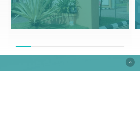
Maklumat Untuk Dihubungi
Hubungi
Emel
enquiry@cidbabm.com.my