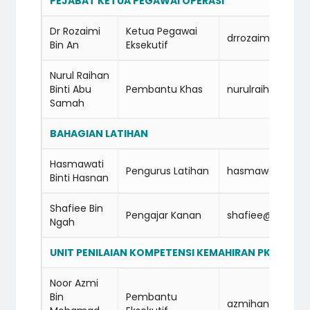
PEJABAT KETUA PEGAWAI OPERASI
Dr Rozaimi
Ketua Pegawai
drrozaimi@cidb
Bin An
Eksekutif
Nurul Raihan
Binti Abu
Pembantu Khas
nurulraihan@ci
Samah
BAHAGIAN LATIHAN
Hasmawati
Pengurus Latihan
hasmawati@cid
Binti Hasnan
Shafiee Bin
Pengajar Kanan
shafiee@cidba
Ngah
UNIT PENILAIAN KOMPETENSI KEMAHIRAN PKK
Noor Azmi
Bin
Pembantu
azmihanapi@ci