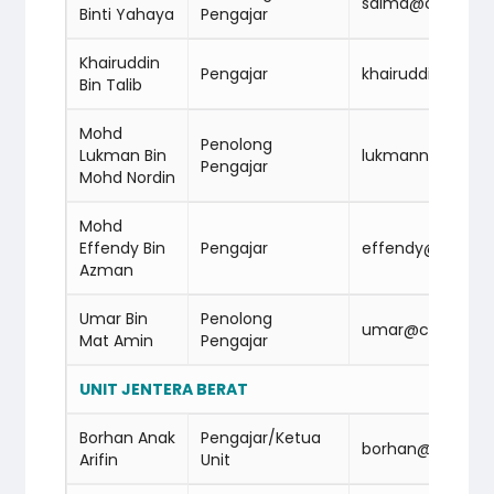
salma@cidbabm
Binti Yahaya
Pengajar
Khairuddin
Pengajar
khairuddin@cid
Bin Talib
Mohd
Penolong
Lukman Bin
lukmannordin@
Pengajar
Mohd Nordin
Mohd
Effendy Bin
Pengajar
effendy@cidba
Azman
Umar Bin
Penolong
umar@cidbabm
Mat Amin
Pengajar
UNIT JENTERA BERAT
Borhan Anak
Pengajar/Ketua
borhan@cidbab
Arifin
Unit