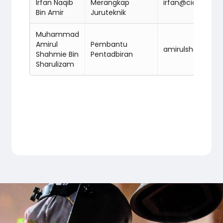
Irfan Naqib
Merangkap
irfan@cidbabm.
Bin Amir
Juruteknik
Muhammad
Amirul
Pembantu
amirulshahmie
Shahmie Bin
Pentadbiran
Sharulizam