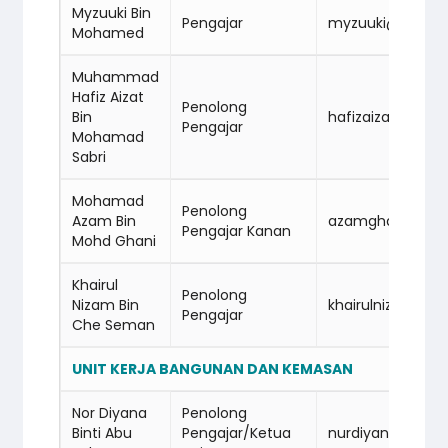
Myzuuki Bin
Pengajar
myzuuki@cidba
Mohamed
Muhammad
Hafiz Aizat
Penolong
Bin
hafizaizat@cid
Pengajar
Mohamad
Sabri
Mohamad
Penolong
Azam Bin
azamghani@cid
Pengajar Kanan
Mohd Ghani
Khairul
Penolong
Nizam Bin
khairulnizam@c
Pengajar
Che Seman
UNIT KERJA BANGUNAN DAN KEMASAN
Nor Diyana
Penolong
Binti Abu
Pengajar/Ketua
nurdiyana@cid