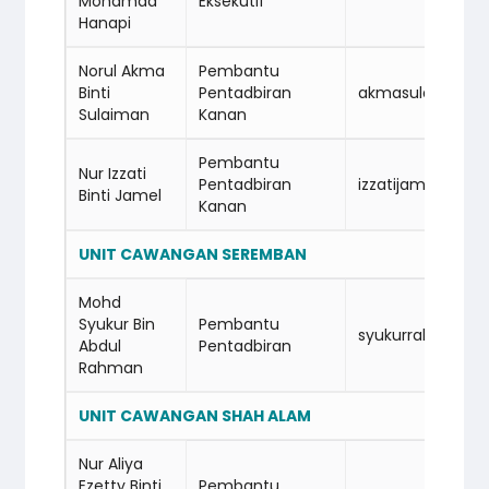
Mohamad
Eksekutif
Hanapi
Norul Akma
Pembantu
Binti
Pentadbiran
akmasulaiman@
Sulaiman
Kanan
Pembantu
Nur Izzati
Pentadbiran
izzatijamel@ci
Binti Jamel
Kanan
UNIT CAWANGAN SEREMBAN
Mohd
Syukur Bin
Pembantu
syukurrahman@
Abdul
Pentadbiran
Rahman
UNIT CAWANGAN SHAH ALAM
Nur Aliya
Ezetty Binti
Pembantu