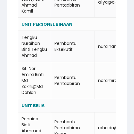
aliya@cidbabm.
Ahmad
Pentadbiran
Kamil
UNIT PERSONEL BINAAN
Tengku
Nuraihan
Pembantu
nuraihan@cidb
Binti Tengku
Eksekutif
Ahmad
Siti Nor
Amira Binti
Pembantu
Md
noramira@cidb
Pentadbiran
Zakni@Md
Dahlan
UNIT BELIA
Rohaida
Pembantu
Binti
Pentadbiran
rohaida@cidba
Ahmmad
Kanan