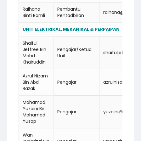
Raihana
Pembantu
raihana@cidba
Binti Ramli
Pentadbiran
UNIT ELEKTRIKAL, MEKANIKAL & PERPAIPAN
Shaiful
Jeffree Bin
Pengajar/Ketua
shaifuljeffree@
Mohd
Unit
Khairuddin
Azrul Nizam
Bin Abd
Pengajar
azrulnizam@ci
Razak
Mohamad
Yuzaini Bin
Pengajar
yuzaini@cidbab
Mohamad
Yusop
Wan