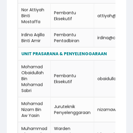
Nor Attiyah
Pembantu
Binti
attiyah@cidba
Eksekutif
Mostaffa
Irdina Aqilla
Pembantu
irdina@cidbabm
Binti Amir
Pentadbiran
UNIT PRASARANA & PENYELENGGARAAN
Mohamad
Obaidullah
Pembantu
Bin
obaidullah@cid
Eksekutif
Mohamad
Sabri
Mohamad
Juruteknik
Nizam Bin
nizamawyasin@
Penyelenggaraan
Aw Yasin
Muhammad
Warden