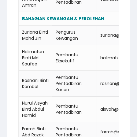
Pentadbiran
Amran
BAHAGIAN KEWANGAN & PEROLEHAN
Zuriana Binti
Pengurus
zuriana@cidba
Mohd Zin
Kewangan
Halimatun
Pembantu
Binti Md
halimatun@cid
Eksekutif
Saufee
Pembantu
Rosnani Binti
Pentadbiran
rosnani@cidba
Kambol
Kanan
Nurul Aisyah
Pembantu
Binti Abdul
aisyah@cidbab
Pentadbiran
Hamid
Farrah Binti
Pembantu
farrah@cidbab
Abd Razak
Pentadbiran