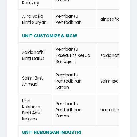
Romzay
Aina Safia
Pembantu
ainasafia@cidb
Binti Suryani
Pentadbiran
UNIT CUSTOMIZE & SICW
Pembantu
Zaidahafifi
Eksekutif/ Ketua
zaidahafifi@ci
Binti Darus
Bahagian
Pembantu
Salmi Binti
Pentadbiran
salmi@cidbabm
Ahmad
Kanan
Umi
Pembantu
Kalshom
Pentadbiran
umikalshom@ci
Binti Abu
Kanan
Kassim
UNIT HUBUNGAN INDUSTRI