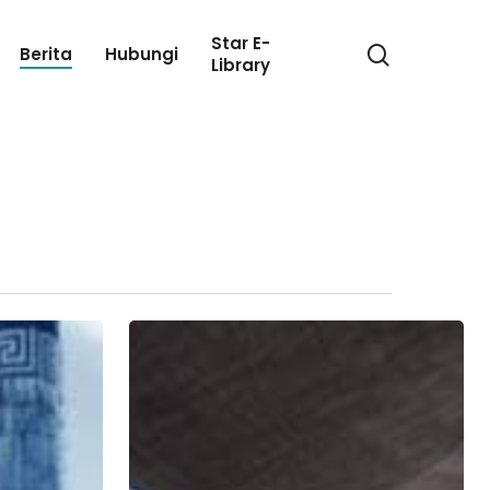
Star E-
search
Berita
Hubungi
Library
Harga
Sawit
Tinggi
Punca
Pekerja