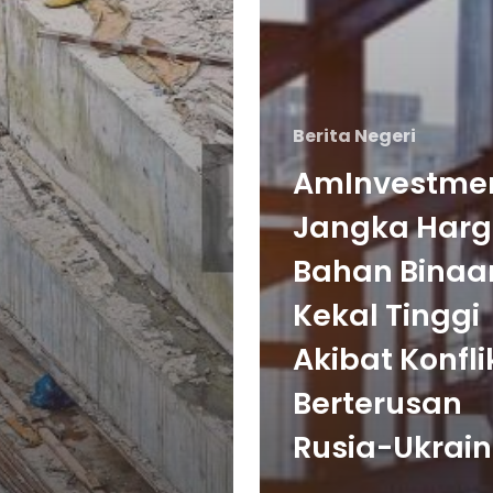
Berita Negeri
AmInvestme
Jangka Har
Bahan Binaa
Kekal Tinggi
Akibat Konfli
Berterusan
Rusia-Ukrai