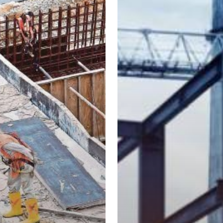
Kekal
Tinggi
Akibat
Konflik
Berterusan
Rusia-
Ukraine