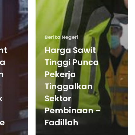
Berita Negeri
nt
Harga Sawit
ga
Tinggi Punca
n
Pekerja
Tinggalkan
k
Sektor
Pembinaan –
ne
Fadillah