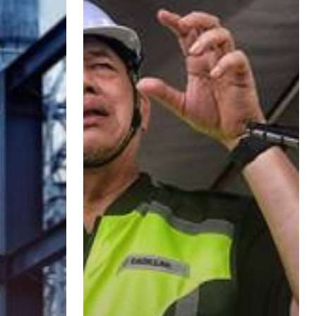
Tinggalkan
Sektor
Pembinaan
–
Fadillah