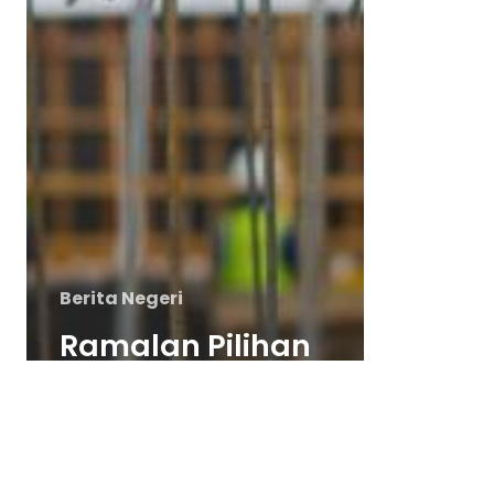
Investment
Berita Negeri
Ramalan Pilihan
Raya Pada
Separuh Kedua
2022 Dijangka