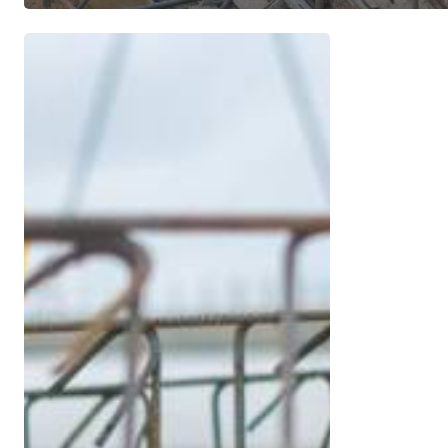
Ramalan
Pilihan
Raya
Pada
Separuh
Kedua
2022
Dijangka
Jejas
Kestabilan
Sektor
Pembinaan
–
RHB