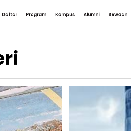
Daftar
Program
Kampus
Alumni
Sewaan
ri
AmInvestment
Jangka
Harga
Bahan
Binaan