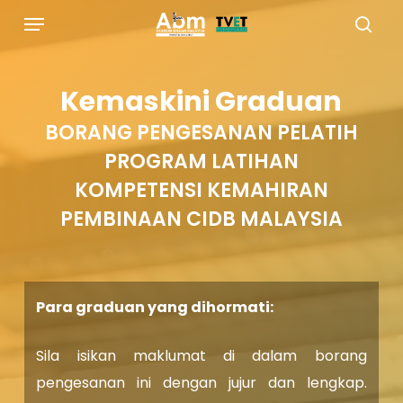
Skip
Menu
to
sea
main
Kemaskini Graduan
content
BORANG PENGESANAN PELATIH
PROGRAM LATIHAN
KOMPETENSI KEMAHIRAN
PEMBINAAN CIDB MALAYSIA
Para graduan yang dihormati:
Sila isikan maklumat di dalam borang
pengesanan ini dengan jujur dan lengkap.