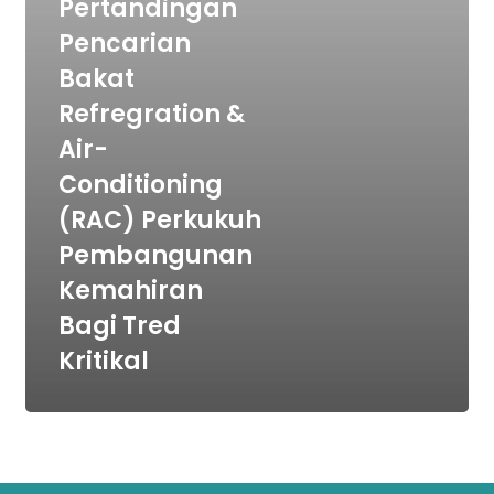
Pertandingan
(RAC)
Perkukuh
Pencarian
Pembangunan
Bakat
Kemahiran
Refregration &
Bagi
Air-
Tred
Conditioning
Kritikal
(RAC) Perkukuh
Pembangunan
Kemahiran
Bagi Tred
Kritikal