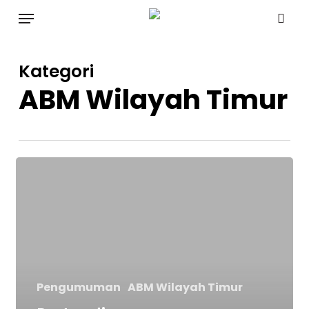
Skip
Menu
to
sea
main
Kategori
content
ABM Wilayah Timur
Pertandingan
Pencarian
Bakat
Refregration
&
Air-
Pengumuman
ABM Wilayah Timur
Conditioning