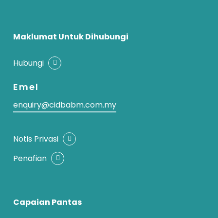
Maklumat Untuk Dihubungi
Hubungi
Emel
enquiry@cidbabm.com.my
Notis Privasi
Penafian
Capaian Pantas