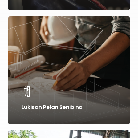
Learn
more
Lukisan Pelan Senibina
Learn