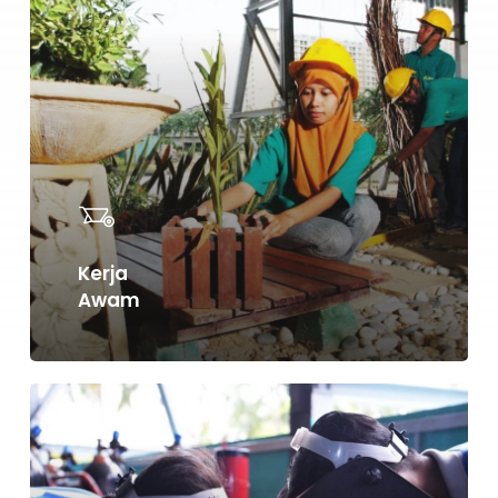
more
Kerja
Awam
Learn
more