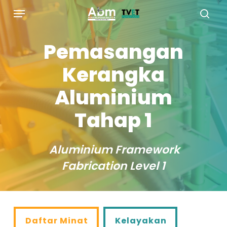
Skip
Menu
to
sea
main
Pemasangan
content
Kerangka
Aluminium
Tahap 1
Aluminium Framework
Fabrication Level 1
Daftar Minat
Kelayakan
Daftar Minat
Kelayakan