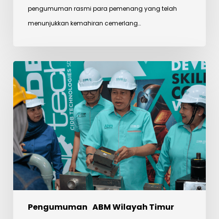
pengumuman rasmi para pemenang yang telah
menunjukkan kemahiran cemerlang…
Pertandingan
Pencarian
Bakat
Refregration
&
Air-
Conditioning
(RAC)
Perkukuh
Pembangunan
Pengumuman
ABM Wilayah Timur
Kemahiran