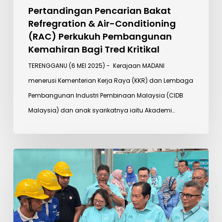
Bagi
Pertandingan Pencarian Bakat
Refregration & Air-Conditioning
Tred
(RAC) Perkukuh Pembangunan
Kritikal
Kemahiran Bagi Tred Kritikal
TERENGGANU (6 MEI 2025) - Kerajaan MADANI
menerusi Kementerian Kerja Raya (KKR) dan Lembaga
Pembangunan Industri Pembinaan Malaysia (CIDB
Malaysia) dan anak syarikatnya iaitu Akademi…
CIDB
Perkenal
Fasiliti
Pengujian
Infrastruktur