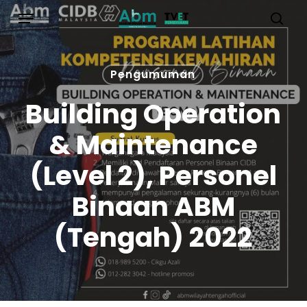
Skip
Menu
to
sea
main
content
Pengumuman
Building Operation
& Maintenance
(Level 2), Personel
Binaan ABM
(Tengah) 2022